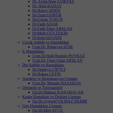
Dr. Ecem Buse GÖKTAŞ
Dr. Hilal BADAY
Dr.Hatice SERİN
Dr.Ozan GÖRÜR
Dr.Gizem TOSUN
Dr.Fatih ADAR
Dr.Fatih Emre ARSLAN
Dr.Melis GÜLTEKİN
Dr.İrem OZANDI
Çocuk Sağlığı ve Hastalıkları
Uzm.Dr. Rümeysa AĞIR
İç Hastalıkları
Uzm.Dr.Halil İbrahim POYRAZ
Uzm.Dr. Onur Ozan ARSLAN
Diş Sağlığı ve Hastalıkları
Dt.Sümeyra ÇİFTÇİ
Dt.Hakan ÇETİN
Anestezi ve Reanimasyon Uzmanı
Uzm.Dr. Mustafa BAŞARAN
Ortopedi ve Travmatoloji
Op.Dr.Mahsun KARABACAK
Kadın Hastalıları ve Doğum Uzmanı
Op.Dr.Ayşegül YILMAZ DEMİR
Göz Hastalıkları Uzmanı
Op.Dr.Mert AVCU