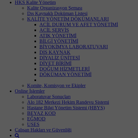
HKS Kalite Yönetim
Kalite Organizasyon Şeması
Dış Kaynaklı Doküman Listesi
KALİTE YÖNETİM DÖKÜMANLARI
ACİL DURUM VE AFET YÖNETİMİ
ACİL SERVİS
ATIK YÖNETİMİ
BİLGİ YÖNETİMİ
BİYOKİMYA LABORATUVARI
DIŞ KAYNAK
DİYALİZ ÜNİTESİ
DİYET BİRİMİ
DOĞUM HİZMETLERİ
DÖKÜMAN YÖNETİMİ
Komite, Komisyon ve Ekipler
Online İşlemler
Laboratuvar Sonuçları
Alo 182 Merkezi Hekim Randevu Sistemi
Hastane Bilgi Yönetim Sistemi (HBYS)
BEYAZ KOD
EĞMOD
USES
Çalışan Hakları ve Güvenliği