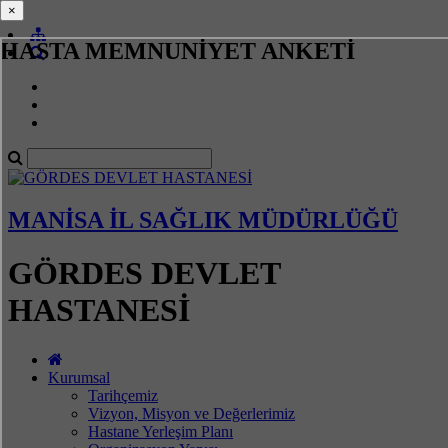
×
×
HASTA MEMNUNİYET ANKETİ
MANİSA İL SAĞLIK MÜDÜRLÜĞÜ
GÖRDES DEVLET
HASTANESİ
Kurumsal
Tarihçemiz
Vizyon, Misyon ve Değerlerimiz
Hastane Yerleşim Planı