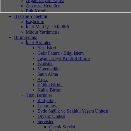
Organizasyon Yapısı
Amaç ve Hedefler
Etik Kurulu
Hastane Yönetimi
Başhekim
İdari Mali İşler Müdürü
Müdür Yardımcısı
Birimlerimiz
İdari Birimler
Yazı İşleri
Gelir Fatura - Bilgi İşlem
Taşınır Kayıt Kontrol Birimi
İstatistik
Mutemetlik
Satın Alma
Arşiv
Eğitim Birimi
Kalite Birimi
Tıbbi Birimler
Radyoloji
Laboratuvar
Evde Sağlık ve Sağlıklı Yaşam Ünitesi
Diyaliz Ünitesi
Servisler
Çocuk Servisi