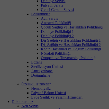
Dahiliye Servisi
Palyatif Servis
Genel Cerrahi Servisi
Poliklinikler
Acil Servis
Anestezi Polikliniği
Çocuk Sağlığı ve Hastalıkları Polikliniği
Dahiliye Polikliniği 1
Dahiliye Polikliniği 2
Diş Sağlığı ve Hastalıkları Polikliniği 1
Diş Sağlığı ve Hastalıkları Polikliniği 2
Kadın Hastalıları ve Doğum Polikliniği
Nöroloji Polikliniği
Ortopedi ve Travmatoloji Polikliniği
Eczane
Sterilizasyon Ünitesi
Ameliyathane
Doğumhane
Özellikli Hizmetler
Hemodiyaliz
Palyatif Bakım Ünitesi
Evde Sağlık ve Yaşam Hizmetleri
Doktorlarımız
Acil Servis