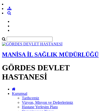
MANİSA İL SAĞLIK MÜDÜRLÜĞÜ
GÖRDES DEVLET
HASTANESİ
Kurumsal
Tarihçemiz
Vizyon, Misyon ve Değerlerimiz
Hastane Yerleşim Planı