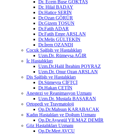
Dr. Ecem Buse GÖKTAŞ
Dr. Hilal BADAY
Dr.Hatice SERİN
Dr.Ozan GÖRÜR
Dr.Gizem TOSUN
Dr.Fatih ADAR
Dr.Fatih Emre ARSLAN
Dr.Melis GÜLTEKİN
Dr.İrem OZANDI
Çocuk Sağlığı ve Hastalıkları
Uzm.Dr. Rümeysa AĞIR
İç Hastalıkları
Uzm.Dr.Halil İbrahim POYRAZ
Uzm.Dr. Onur Ozan ARSLAN
Diş Sağlığı ve Hastalıkları
Dt.Sümeyra ÇİFTÇİ
Dt.Hakan ÇETİN
Anestezi ve Reanimasyon Uzmanı
Uzm.Dr. Mustafa BAŞARAN
Ortopedi ve Travmatoloji
Op.Dr.Mahsun KARABACAK
Kadın Hastalıları ve Doğum Uzmanı
Op.Dr.Ayşegül YILMAZ DEMİR
Göz Hastalıkları Uzmanı
Op.Dr.Mert AVCU