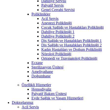
Dahiliye Servisi
Palyatif Servis
Genel Cerrahi Servisi
Poliklinikler
Acil Servis
Anestezi Polikliniği
Çocuk Sağlığı ve Hastalıkları Polikliniği
Dahiliye Polikliniği 1
Dahiliye Polikliniği 2
Diş Sağlığı ve Hastalıkları Polikliniği 1
Diş Sağlığı ve Hastalıkları Polikliniği 2
Kadın Hastalıları ve Doğum Polikliniği
Nöroloji Polikliniği
Ortopedi ve Travmatoloji Polikliniği
Eczane
Sterilizasyon Ünitesi
Ameliyathane
Doğumhane
Özellikli Hizmetler
Hemodiyaliz
Palyatif Bakım Ünitesi
Evde Sağlık ve Yaşam Hizmetleri
Doktorlarımız
Acil Servis