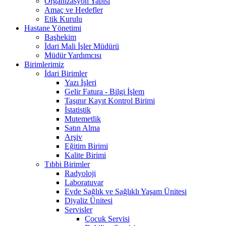
Organizasyon Yapısı
Amaç ve Hedefler
Etik Kurulu
Hastane Yönetimi
Başhekim
İdari Mali İşler Müdürü
Müdür Yardımcısı
Birimlerimiz
İdari Birimler
Yazı İşleri
Gelir Fatura - Bilgi İşlem
Taşınır Kayıt Kontrol Birimi
İstatistik
Mutemetlik
Satın Alma
Arşiv
Eğitim Birimi
Kalite Birimi
Tıbbi Birimler
Radyoloji
Laboratuvar
Evde Sağlık ve Sağlıklı Yaşam Ünitesi
Diyaliz Ünitesi
Servisler
Çocuk Servisi