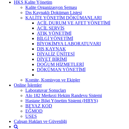
HKS Kalite Yönetim
Kalite Organizasyon Şeması
Dış Kaynaklı Doküman Listesi
KALİTE YÖNETİM DÖKÜMANLARI
ACİL DURUM VE AFET YÖNETİMİ
ACİL SERVİS
ATIK YÖNETİMİ
BİLGİ YÖNETİMİ
BİYOKİMYA LABORATUVARI
DIŞ KAYNAK
DİYALİZ ÜNİTESİ
DİYET BİRİMİ
DOĞUM HİZMETLERİ
DÖKÜMAN YÖNETİMİ
Komite, Komisyon ve Ekipler
Online İşlemler
Laboratuvar Sonuçları
Alo 182 Merkezi Hekim Randevu Sistemi
Hastane Bilgi Yönetim Sistemi (HBYS)
BEYAZ KOD
EĞMOD
USES
Çalışan Hakları ve Güvenliği