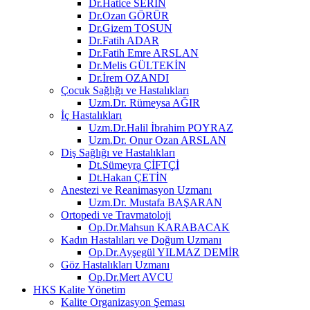
Dr.Hatice SERİN
Dr.Ozan GÖRÜR
Dr.Gizem TOSUN
Dr.Fatih ADAR
Dr.Fatih Emre ARSLAN
Dr.Melis GÜLTEKİN
Dr.İrem OZANDI
Çocuk Sağlığı ve Hastalıkları
Uzm.Dr. Rümeysa AĞIR
İç Hastalıkları
Uzm.Dr.Halil İbrahim POYRAZ
Uzm.Dr. Onur Ozan ARSLAN
Diş Sağlığı ve Hastalıkları
Dt.Sümeyra ÇİFTÇİ
Dt.Hakan ÇETİN
Anestezi ve Reanimasyon Uzmanı
Uzm.Dr. Mustafa BAŞARAN
Ortopedi ve Travmatoloji
Op.Dr.Mahsun KARABACAK
Kadın Hastalıları ve Doğum Uzmanı
Op.Dr.Ayşegül YILMAZ DEMİR
Göz Hastalıkları Uzmanı
Op.Dr.Mert AVCU
HKS Kalite Yönetim
Kalite Organizasyon Şeması