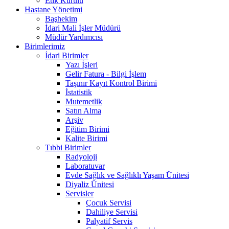
Etik Kurulu
Hastane Yönetimi
Başhekim
İdari Mali İşler Müdürü
Müdür Yardımcısı
Birimlerimiz
İdari Birimler
Yazı İşleri
Gelir Fatura - Bilgi İşlem
Taşınır Kayıt Kontrol Birimi
İstatistik
Mutemetlik
Satın Alma
Arşiv
Eğitim Birimi
Kalite Birimi
Tıbbi Birimler
Radyoloji
Laboratuvar
Evde Sağlık ve Sağlıklı Yaşam Ünitesi
Diyaliz Ünitesi
Servisler
Çocuk Servisi
Dahiliye Servisi
Palyatif Servis