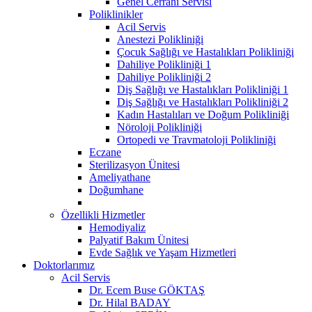
Genel Cerrahi Servisi
Poliklinikler
Acil Servis
Anestezi Polikliniği
Çocuk Sağlığı ve Hastalıkları Polikliniği
Dahiliye Polikliniği 1
Dahiliye Polikliniği 2
Diş Sağlığı ve Hastalıkları Polikliniği 1
Diş Sağlığı ve Hastalıkları Polikliniği 2
Kadın Hastalıları ve Doğum Polikliniği
Nöroloji Polikliniği
Ortopedi ve Travmatoloji Polikliniği
Eczane
Sterilizasyon Ünitesi
Ameliyathane
Doğumhane
Özellikli Hizmetler
Hemodiyaliz
Palyatif Bakım Ünitesi
Evde Sağlık ve Yaşam Hizmetleri
Doktorlarımız
Acil Servis
Dr. Ecem Buse GÖKTAŞ
Dr. Hilal BADAY