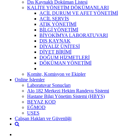
Dış Kaynaklı Doküman Listesi
KALİTE YÖNETİM DÖKÜMANLARI
ACİL DURUM VE AFET YÖNETİMİ
ACİL SERVİS
ATIK YÖNETİMİ
BİLGİ YÖNETİMİ
BİYOKİMYA LABORATUVARI
DIŞ KAYNAK
DİYALİZ ÜNİTESİ
DİYET BİRİMİ
DOĞUM HİZMETLERİ
DÖKÜMAN YÖNETİMİ
Komite, Komisyon ve Ekipler
Online İşlemler
Laboratuvar Sonuçları
Alo 182 Merkezi Hekim Randevu Sistemi
Hastane Bilgi Yönetim Sistemi (HBYS)
BEYAZ KOD
EĞMOD
USES
Çalışan Hakları ve Güvenliği