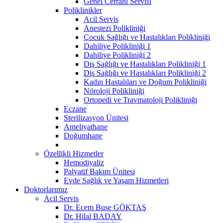
Genel Cerrahi Servisi
Poliklinikler
Acil Servis
Anestezi Polikliniği
Çocuk Sağlığı ve Hastalıkları Polikliniği
Dahiliye Polikliniği 1
Dahiliye Polikliniği 2
Diş Sağlığı ve Hastalıkları Polikliniği 1
Diş Sağlığı ve Hastalıkları Polikliniği 2
Kadın Hastalıları ve Doğum Polikliniği
Nöroloji Polikliniği
Ortopedi ve Travmatoloji Polikliniği
Eczane
Sterilizasyon Ünitesi
Ameliyathane
Doğumhane
Özellikli Hizmetler
Hemodiyaliz
Palyatif Bakım Ünitesi
Evde Sağlık ve Yaşam Hizmetleri
Doktorlarımız
Acil Servis
Dr. Ecem Buse GÖKTAŞ
Dr. Hilal BADAY