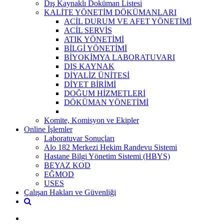
Dış Kaynaklı Doküman Listesi
KALİTE YÖNETİM DÖKÜMANLARI
ACİL DURUM VE AFET YÖNETİMİ
ACİL SERVİS
ATIK YÖNETİMİ
BİLGİ YÖNETİMİ
BİYOKİMYA LABORATUVARI
DIŞ KAYNAK
DİYALİZ ÜNİTESİ
DİYET BİRİMİ
DOĞUM HİZMETLERİ
DÖKÜMAN YÖNETİMİ
Komite, Komisyon ve Ekipler
Online İşlemler
Laboratuvar Sonuçları
Alo 182 Merkezi Hekim Randevu Sistemi
Hastane Bilgi Yönetim Sistemi (HBYS)
BEYAZ KOD
EĞMOD
USES
Çalışan Hakları ve Güvenliği