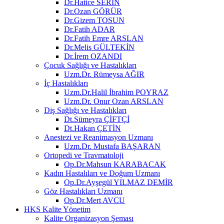
Dr.Hatice SERİN
Dr.Ozan GÖRÜR
Dr.Gizem TOSUN
Dr.Fatih ADAR
Dr.Fatih Emre ARSLAN
Dr.Melis GÜLTEKİN
Dr.İrem OZANDI
Çocuk Sağlığı ve Hastalıkları
Uzm.Dr. Rümeysa AĞIR
İç Hastalıkları
Uzm.Dr.Halil İbrahim POYRAZ
Uzm.Dr. Onur Ozan ARSLAN
Diş Sağlığı ve Hastalıkları
Dt.Sümeyra ÇİFTÇİ
Dt.Hakan ÇETİN
Anestezi ve Reanimasyon Uzmanı
Uzm.Dr. Mustafa BAŞARAN
Ortopedi ve Travmatoloji
Op.Dr.Mahsun KARABACAK
Kadın Hastalıları ve Doğum Uzmanı
Op.Dr.Ayşegül YILMAZ DEMİR
Göz Hastalıkları Uzmanı
Op.Dr.Mert AVCU
HKS Kalite Yönetim
Kalite Organizasyon Şeması