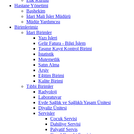
Etik Kurulu
Hastane Yönetimi
Başhekim
İdari Mali İşler Müdürü
Müdür Yardımcısı
Birimlerimiz
İdari Birimler
Yazı İşleri
Gelir Fatura - Bilgi İşlem
Taşınır Kayıt Kontrol Birimi
İstatistik
Mutemetlik
Satın Alma
Arşiv
Eğitim Birimi
Kalite Birimi
Tıbbi Birimler
Radyoloji
Laboratuvar
Evde Sağlık ve Sağlıklı Yaşam Ünitesi
Diyaliz Ünitesi
Servisler
Çocuk Servisi
Dahiliye Servisi
Palyatif Servis