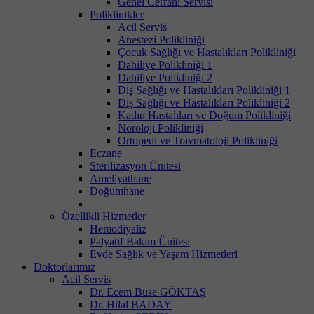
Genel Cerrahi Servisi
Poliklinikler
Acil Servis
Anestezi Polikliniği
Çocuk Sağlığı ve Hastalıkları Polikliniği
Dahiliye Polikliniği 1
Dahiliye Polikliniği 2
Diş Sağlığı ve Hastalıkları Polikliniği 1
Diş Sağlığı ve Hastalıkları Polikliniği 2
Kadın Hastalıları ve Doğum Polikliniği
Nöroloji Polikliniği
Ortopedi ve Travmatoloji Polikliniği
Eczane
Sterilizasyon Ünitesi
Ameliyathane
Doğumhane
Özellikli Hizmetler
Hemodiyaliz
Palyatif Bakım Ünitesi
Evde Sağlık ve Yaşam Hizmetleri
Doktorlarımız
Acil Servis
Dr. Ecem Buse GÖKTAŞ
Dr. Hilal BADAY