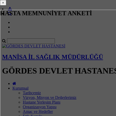
×
×
HASTA MEMNUNİYET ANKETİ
MANİSA İL SAĞLIK MÜDÜRLÜĞÜ
GÖRDES DEVLET HASTANE
Kurumsal
Tarihçemiz
Vizyon, Misyon ve Değerlerimiz
Hastane Yerleşim Planı
Organizasyon Yapısı
Amaç ve Hedefler