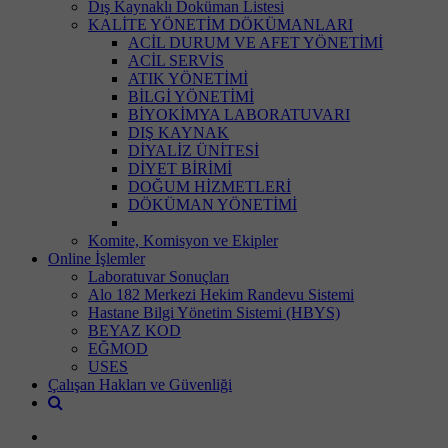
Dış Kaynaklı Doküman Listesi
KALİTE YÖNETİM DÖKÜMANLARI
ACİL DURUM VE AFET YÖNETİMİ
ACİL SERVİS
ATIK YÖNETİMİ
BİLGİ YÖNETİMİ
BİYOKİMYA LABORATUVARI
DIŞ KAYNAK
DİYALİZ ÜNİTESİ
DİYET BİRİMİ
DOĞUM HİZMETLERİ
DÖKÜMAN YÖNETİMİ
Komite, Komisyon ve Ekipler
Online İşlemler
Laboratuvar Sonuçları
Alo 182 Merkezi Hekim Randevu Sistemi
Hastane Bilgi Yönetim Sistemi (HBYS)
BEYAZ KOD
EĞMOD
USES
Çalışan Hakları ve Güvenliği