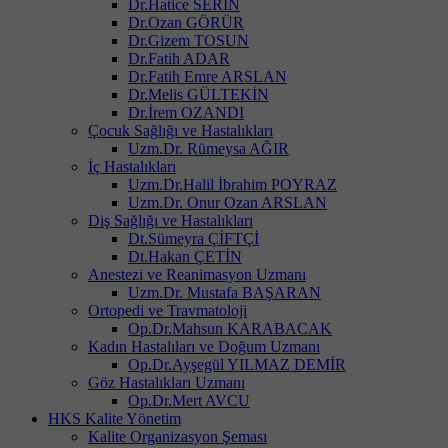
Dr.Hatice SERİN
Dr.Ozan GÖRÜR
Dr.Gizem TOSUN
Dr.Fatih ADAR
Dr.Fatih Emre ARSLAN
Dr.Melis GÜLTEKİN
Dr.İrem OZANDI
Çocuk Sağlığı ve Hastalıkları
Uzm.Dr. Rümeysa AĞIR
İç Hastalıkları
Uzm.Dr.Halil İbrahim POYRAZ
Uzm.Dr. Onur Ozan ARSLAN
Diş Sağlığı ve Hastalıkları
Dt.Sümeyra ÇİFTÇİ
Dt.Hakan ÇETİN
Anestezi ve Reanimasyon Uzmanı
Uzm.Dr. Mustafa BAŞARAN
Ortopedi ve Travmatoloji
Op.Dr.Mahsun KARABACAK
Kadın Hastalıları ve Doğum Uzmanı
Op.Dr.Ayşegül YILMAZ DEMİR
Göz Hastalıkları Uzmanı
Op.Dr.Mert AVCU
HKS Kalite Yönetim
Kalite Organizasyon Şeması