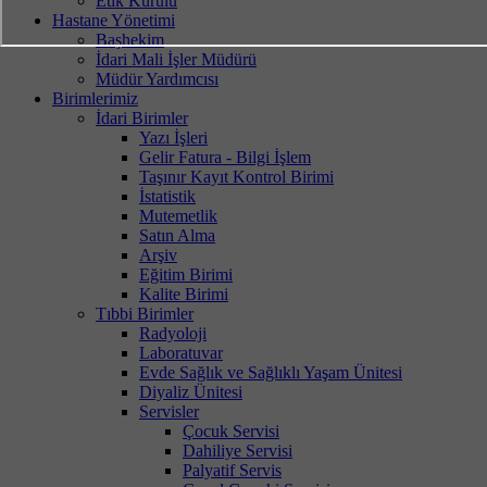
Etik Kurulu
Hastane Yönetimi
Başhekim
İdari Mali İşler Müdürü
Müdür Yardımcısı
Birimlerimiz
İdari Birimler
Yazı İşleri
Gelir Fatura - Bilgi İşlem
Taşınır Kayıt Kontrol Birimi
İstatistik
Mutemetlik
Satın Alma
Arşiv
Eğitim Birimi
Kalite Birimi
Tıbbi Birimler
Radyoloji
Laboratuvar
Evde Sağlık ve Sağlıklı Yaşam Ünitesi
Diyaliz Ünitesi
Servisler
Çocuk Servisi
Dahiliye Servisi
Palyatif Servis